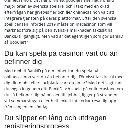
onlinecasinon. Det har blivit ett populärt alternativ bland
majoriteten av svenska spelare, och i takt med en ökad
efterfrågan har givetvis fler och fler onlinecasinon valt att
integrera tjänsten på deras plattformar. Efter den svenska
spellicensen infördes 2019 måste onlinecasinon som vill
marknadsföra sig på den svenska marknaden faktiskt ha
BankID tillgängligt. Men vad är det egentligen som gör BankID
så populärt?
Du kan spela på casinon vart du än
befinner dig
Med mobilt BankID på din enhet kan du spela på
onlinecasinon vart du än befinner dig. För visst tar du väl med
dig din mobil eller surfplatta vart du än är? Med det sagt kan
du logga in genom ditt BankID och spela på onlinecasinon om
du så befinner dig på bussen till jobbet, ligger på stranden
vid sommarstugan eller helt enkelt inte orkar resa dig upp
från sängen en söndag.
Du slipper en lång och utdragen
registreringsprocess