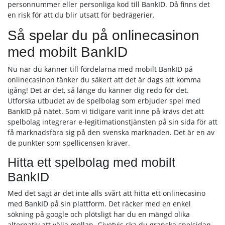
personnummer eller personliga kod till BankID. Då finns det
en risk för att du blir utsatt för bedrägerier.
Så spelar du på onlinecasinon
med mobilt BankID
Nu när du känner till fördelarna med mobilt BankID på
onlinecasinon tänker du säkert att det är dags att komma
igång! Det är det, så länge du känner dig redo för det.
Utforska utbudet av de spelbolag som erbjuder spel med
BankID på nätet. Som vi tidigare varit inne på krävs det att
spelbolag integrerar e-legitimationstjänsten på sin sida för att
få marknadsföra sig på den svenska marknaden. Det är en av
de punkter som spellicensen kräver.
Hitta ett spelbolag med mobilt
BankID
Med det sagt är det inte alls svårt att hitta ett onlinecasino
med BankID på sin plattform. Det räcker med en enkel
sökning på google och plötsligt har du en mängd olika
alternativ att välja mellan. Givetvis ska du granska spelsidan