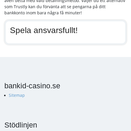
även detta med vald betalningsmetod. Väljer du ett alternativ
som Trustly kan du förvänta att se pengarna på ditt
bankkonto inom bara några få minuter!
Spela ansvarsfullt!
bankid-casino.se
Sitemap
Stödlinjen