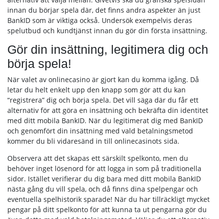
innan du börjar spela där, det finns andra aspekter än just
BankID som är viktiga också. Undersök exempelvis deras
spelutbud och kundtjänst innan du gör din första insättning.
Gör din insättning, legitimera dig och
börja spela!
När valet av onlinecasino är gjort kan du komma igång. Då
letar du helt enkelt upp den knapp som gör att du kan
“registrera” dig och börja spela. Det vill säga där du får ett
alternativ för att göra en insättning och bekräfta din identitet
med ditt mobila BankID. När du legitimerat dig med BankID
och genomfört din insättning med vald betalningsmetod
kommer du bli vidaresänd in till onlinecasinots sida.
Observera att det skapas ett särskilt spelkonto, men du
behöver inget lösenord för att logga in som på traditionella
sidor. Istället verifierar du dig bara med ditt mobila BankID
nästa gång du vill spela, och då finns dina spelpengar och
eventuella spelhistorik sparade! När du har tillräckligt mycket
pengar på ditt spelkonto för att kunna ta ut pengarna gör du