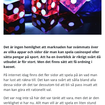
Det är ingen hemlighet att marknaden har svämmats över
av olika appar och sidor där man kan spela casinospel eller
sätta pengar på sport. Att ha en överblick är riktigt svårt då
utbudet är för stort. Men det finns sätt att få ordning i
kaoset.
På internet idag finns det fler sidor att spela på än vad man
har lust att räkna till. Det kan vara svårt att sålla bland alla
dessa sidor oh det tar dessutom tid att bli så pass insatt att
man kan göra ett rationellt val.
Det var nog inte så här det var tänkt att vara, men det är den
verklighet vi har nu. Allt man vill är att spela en liten stund