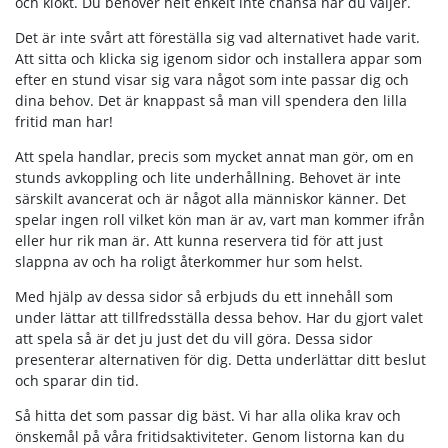
och klokt. Du behöver helt enkelt inte chansa när du väljer.
Det är inte svårt att föreställa sig vad alternativet hade varit.
Att sitta och klicka sig igenom sidor och installera appar som
efter en stund visar sig vara något som inte passar dig och
dina behov. Det är knappast så man vill spendera den lilla
fritid man har!
Att spela handlar, precis som mycket annat man gör, om en
stunds avkoppling och lite underhållning. Behovet är inte
särskilt avancerat och är något alla människor känner. Det
spelar ingen roll vilket kön man är av, vart man kommer ifrån
eller hur rik man är. Att kunna reservera tid för att just
slappna av och ha roligt återkommer hur som helst.
Med hjälp av dessa sidor så erbjuds du ett innehåll som
under lättar att tillfredsställa dessa behov. Har du gjort valet
att spela så är det ju just det du vill göra. Dessa sidor
presenterar alternativen för dig. Detta underlättar ditt beslut
och sparar din tid.
Så hitta det som passar dig bäst. Vi har alla olika krav och
önskemål på våra fritidsaktiviteter. Genom listorna kan du