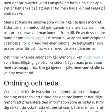
men det tar ovärderlig tid i anspråk att hitta sida eller app.
Det är helt enkelt så att det är tid man hade kunnat lägga på
andra saker.
Men det finns de sidorna som vill bringa lite ljus i mörkret.
Sidor där man metodiskt går igenom de alternativ som finns
och presenterar vad man kommit fram till. En av dessa sidor
handlar om
casino apps
. De testar olika appar som erbjuder
casinospel för din Android eller Iphone. De betygsätter och
presenterar för och nackdelar med de olika tjänsterna.
Det finns liknande sidor som går igenom vilken
odds bonus
som finns tillgängliga på vilka sidor. Något man, precis som
med casinoapparna, kan gå igenom själv, men som skulle ta
väldigt mycket tid.
Ordning och reda
Gemensamt för de två sidor som nämnts är att de skapar
ordning och reda i ett utbud där det inte kommer naturligt.
Genom att presentera den information som är viktig just för
dig så kan du också fatta ett beslut som både är informerat